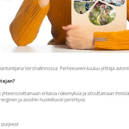
antuntijana Verohallinnossa. Perheeseeni kuuluu yrittäjä aviomi
tajan?
yn yhteensovittamaan erilaisia näkemyksiä ja sitouttamaan ihmi
erginen ja asioihin huolellisesti perehtyvä.
 purjeesi!