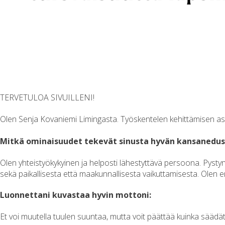
TERVETULOA SIVUILLENI!
Olen Senja Kovaniemi Limingasta. Työskentelen kehittämisen asi
Mitkä ominaisuudet tekevät sinusta hyvän kansanedus
Olen yhteistyökykyinen ja helposti lähestyttävä persoona. Pyst
sekä paikallisesta että maakunnallisesta vaikuttamisesta. Olen en
Luonnettani kuvastaa hyvin mottoni:
Et voi muutella tuulen suuntaa, mutta voit päättää kuinka säädät