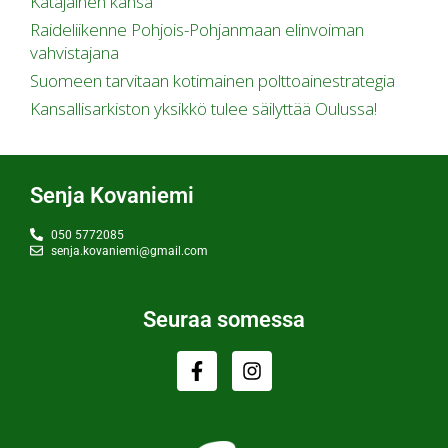
Katajainen kansa
Raideliikenne Pohjois-Pohjanmaan elinvoiman
vahvistajana
Suomeen tarvitaan kotimainen polttoainestrategia
Kansallisarkiston yksikkö tulee säilyttää Oulussa!
Senja Kovaniemi
050 5772085
senja.kovaniemi@gmail.com
Seuraa somessa