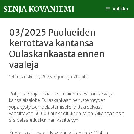
SENJA KOVANIEMI
Valikko
03/2025 Puolueiden
kerrottava kantansa
Oulaskankaasta ennen
vaaleja
14 maaliskuun, 2025
kirjoittaja
Ylläpito
Pohjois-Pohjanmaan asukkaiden viesti on selvä ja
kansalaisaloite Oulaskankaan perusterveyden
yöpäivystyksen pelastamiseksi ylittää selvästi
vaadittavan 50 000 allekirjoituksen rajan. Aikanaan asia
siis palaa eduskunnan käsittelyyn.
Kunta- ja aluevaalit käydään kuitenkin jo 13.4. ja