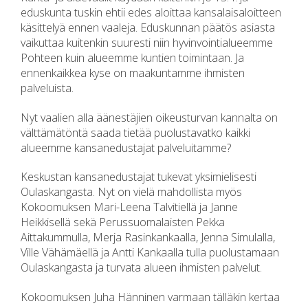
eduskunta tuskin ehtii edes aloittaa kansalaisaloitteen
käsittelyä ennen vaaleja. Eduskunnan päätös asiasta
vaikuttaa kuitenkin suuresti niin hyvinvointialueemme
Pohteen kuin alueemme kuntien toimintaan. Ja
ennenkaikkea kyse on maakuntamme ihmisten
palveluista.
Nyt vaalien alla äänestäjien oikeusturvan kannalta on
välttämätöntä saada tietää puolustavatko kaikki
alueemme kansanedustajat palveluitamme?
Keskustan kansanedustajat tukevat yksimielisesti
Oulaskangasta. Nyt on vielä mahdollista myös
Kokoomuksen Mari-Leena Talvitiellä ja Janne
Heikkisellä sekä Perussuomalaisten Pekka
Aittakummulla, Merja Rasinkankaalla, Jenna Simulalla,
Ville Vähämäellä ja Antti Kankaalla tulla puolustamaan
Oulaskangasta ja turvata alueen ihmisten palvelut.
Kokoomuksen Juha Hänninen varmaan tälläkin kertaa