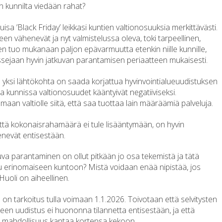
n kunnilta viedään rahat?
sa ’Black Friday’ leikkasi kuntien valtionosuuksia merkittävästi.
en vähenevät ja nyt valmistelussa oleva, toki tarpeellinen,
n tuo mukanaan paljon epävarmuutta etenkin niille kunnille,
essejaan hyvin jatkuvan parantamisen periaatteen mukaisesti.
yksi lähtökohta on saada korjattua hyvinvointialueuudistuksen
 kunnissa valtionosuudet kääntyivät negatiiviseksi.
maan valtiolle siitä, että saa tuottaa lain määräämiä palveluja.
että kokonaisrahamäärä ei tule lisääntymään, on hyvin
enevät entisestään.
tkuva parantaminen on ollut pitkään jo osa tekemistä ja tätä
u erinomaiseen kuntoon? Mistä voidaan enää nipistää, jos
uoli on aiheellinen.
on tarkoitus tulla voimaan 1.1.2026. Toivotaan että selvitysten
keen uudistus ei huononna tilannetta entisestään, ja että
i mahdollisuus kantaa kortensa kekoon.