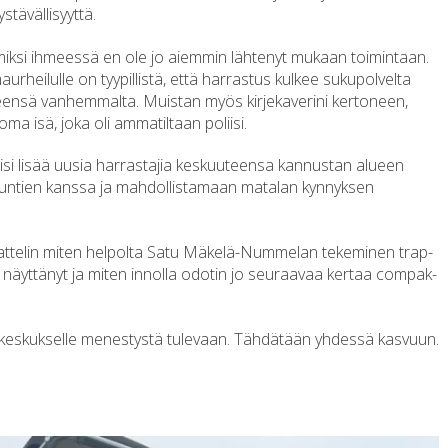
ystävällisyyttä.
 miksi ihmeessä en ole jo aiemmin lähtenyt mukaan toimintaan.
heilulle on tyypillistä, että harrastus kulkee sukupolvelta
yleensä vanhemmalta. Muistan myös kirjekaverini kertoneen,
ma isä, joka oli ammatiltaan poliisi.
si lisää uusia harrastajia keskuuteensa kannustan alueen
kuntien kanssa ja mahdollistamaan matalan kynnyksen
 ajattelin miten helpolta Satu Mäkelä-Nummelan tekeminen trap-
näyttänyt ja miten innolla odotin jo seuraavaa kertaa compak-
eskukselle menestystä tulevaan. Tähdätään yhdessä kasvuun.