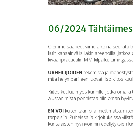
06/2024 Tähtäimes
Olemme saaneet viime aikoina seurata toi
kuin kansainvälisilläkin areenoilla. Jatkoa
kivääripracticalin MM-kilpailut Limingassa
URHEILIJOIDEN
tekemistä ja menestystä o
mitä he ympärilleen luovat. Iso kiitos kuulu
Kiitos kuuluu myös kunnille, jotka omalla
alustan mistä ponnistaa niin oman hyvinv
EN VOI
kuitenkaan olla miettimättä, mi
tarpeisiin. Puheissa ja kirjoituksissa vili
kuntalaisten hyvinvoinnin edellytyksien l