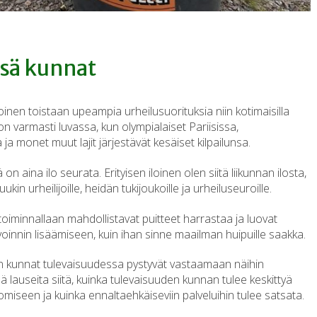
sä kunnat
nen toistaan upeampia urheilusuorituksia niin kotimaisilla
 on varmasti luvassa, kun olympialaiset Pariisissa,
 ja monet muut lajit järjestävät kesäiset kilpailunsa.
n aina ilo seurata. Erityisen iloinen olen siitä liikunnan ilosta,
ukin urheilijoille, heidän tukijoukoille ja urheiluseuroille.
 toiminnallaan mahdollistavat puitteet harrastaa ja luovat
oinnin lisäämiseen, kuin ihan sinne maailman huipuille saakka.
ten kunnat tulevaisuudessa pystyvät vastaamaan näihin
stää lauseita siitä, kuinka tulevaisuuden kunnan tulee keskittyä
uomiseen ja kuinka ennaltaehkäiseviin palveluihin tulee satsata.