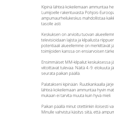
Kipinä lähteä kokeilemaan ammuntaa her
Lumijoelle rakentuvasta Pohjois-Euroo
ampumaurheilukeskus mahdollistaa kaikki
tasolle asti.
Keskuksen on arvioitu tuovan alueellemm
televisioidaan lajista ja kilpailusta r
potentiaali alueellemme on merkittävät 
toimijoiden kanssa on ensiarvoisen tärk
Ensimmäiset MM-kilpailut keskuksessa jä
viitoittavat tulevaa. Näitä 4.-9. elokuuta 
seurata paikan päällä.
Palatakseni kipinään. Ruutikankaalla järj
lähteä kokeilemaan ammuntaa hyvin matal
mukaan ei tarvita muuta kuin hyvä mieli.
Paikan päällä minut otettiinkin iloisest
Minulle vahvistui käsitys siitä, että amp