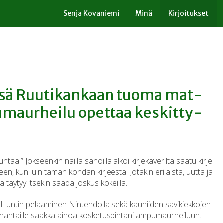
Senja Kovaniemi
Minä
Kirjoitukset
sä Ruu­ti­kan­kaan tuoma mat­
ma­ur­hei­lu opettaa kes­kit­ty­
taa.” Jokseenkin näillä sanoilla alkoi kirjekaverilta saatu kirje
, kun luin tämän kohdan kirjeestä. Jotakin erilaista, uutta ja
ä täytyy itsekin saada joskus kokeilla.
k Huntin pelaaminen Nintendolla sekä kauniiden savikiekkojen
maanantaille saakka ainoa kosketuspintani ampumaurheiluun.