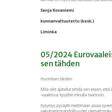
Senja Kovaniemi
kunnanvaltuutettu (kesk.)
Liminka
05/2024 Eu­ro­vaa­leis
sen tähden
Huomisen tähden
Mitä olet ajatellut tehdä sen eteen, että ä
-vaaleissa, kysyttiin minulta taannoin.
Kysymys pysäytti miettimään asiaa syvemmi
vaikuttamismahdollisuudet olemattomiks