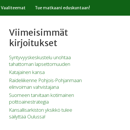
Vaaliteemat
Tue matkaani eduskuntaan!
Viimeisimmät
kirjoitukset
Syntyvyyskeskustelu unohtaa
tahattoman lapsettomuuden
Katajainen kansa
Raideliikenne Pohjois-Pohjanmaan
elinvoiman vahvistajana
Suomeen tarvitaan kotimainen
polttoainestrategia
Kansallisarkiston yksikkö tulee
säilyttää Oulussa!