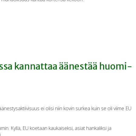
­sa kan­nat­taa ää­nes­tää huo­mi­
änestysaktiivisuus ei olisi niin kovin surkea kuin se oli viime EU
n. Kyllä, EU koetaan kaukaiseksi, asiat hankaliksi ja
i.