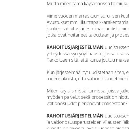
Mutta miten tämä käytännössä toimii, ku
Viime vuoden marraskuun surullisen kuului
Avustukset mm. liikuntapaikkarakentamise
kuntien rahoitusjärjestelmän uudistamine
jotka ovat hoitaneet talouttaan ja pros
RAHOITUSJÄRJESTELMÄN
uudistuksen 
yhteydessä syntynyt haaste, jossa osassa
Tarkoittaen sitä, että kunta joutuu maksa
Kun järjestelmää nyt uudistetaan siten, 
todennäköistä, että valtionosuudet pien
Miten käy siis niissä kunnissa, joissa ja
myöden palvelut sekä prosessit on hiott
valtionosuudet pienenevät entisestään? H
RAHOITUSJÄRJESTELMÄN
uudistuksen 
ja valtionosuusperusteiden viilausten jäl
kunnilla on myös tulevaisuudessa aidost