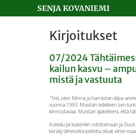
SENJA KOVANIEMI
Kirjoitukset
07/2024 Täh­täi­mes­
kai­lun kasvu – am­pu­
mis­tä ja vas­tuu­ta
.”Hei, olen Minna ja harrastan kilpa-ammun
vuonna 1993. Muistan edelleen sen tunteen
kiinnostavaa. Muistan ajatelleeni, että tät
Kokeilu jäi kuitenkin odottamaan ja Duc
keräily läheiseltä pellolta olivat viime 