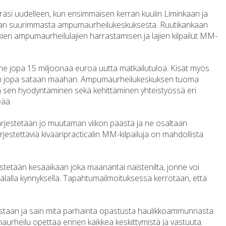
äsi uudelleen, kun ensimmäisen kerran kuulin Liminkaan ja
pan suurimmasta ampumaurheilukeskuksesta. Ruutikankaan
en ampumaurheilulajien harrastamisen ja lajien kilpailut MM-
e jopa 15 miljoonaa euroa uutta matkailutuloa. Kisat myös
iippuen jopa sataan maahan. Ampumaurheilukeskuksen tuoma
ja sen hyödyntäminen sekä kehittäminen yhteistyössä eri
eää.
rjestetään jo muutaman viikon päästä ja ne osaltaan
järjestettäviä kivääripracticalin MM-kilpailuja on mahdollista
estetään kesäaikaan joka maanantai naistenilta, jonne voi
alla kynnyksellä. Tapahtumailmoituksessa kerrotaan, että
i vastaan ja sain mitä parhainta opastusta haulikkoammunnasta.
umaurheilu opettaa ennen kaikkea keskittymistä ja vastuuta.