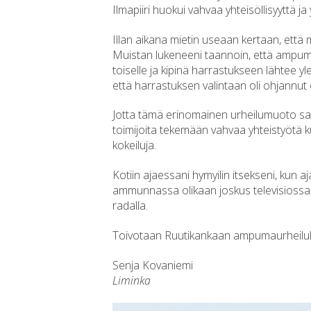
Ilmapiiri huokui vahvaa yhteisöllisyyttä ja 
Illan aikana mietin useaan kertaan, että
Muistan lukeneeni taannoin, että ampumaur
toiselle ja kipinä harrastukseen lähtee 
että harrastuksen valintaan oli ohjannut o
Jotta tämä erinomainen urheilumuoto sai
toimijoita tekemään vahvaa yhteistyötä 
kokeiluja.
Kotiin ajaessani hymyilin itsekseni, kun
ammunnassa olikaan joskus televisiossa 
radalla.
Toivotaan Ruutikankaan ampumaurheiluk
Senja Kovaniemi
Liminka