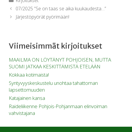
Kirjoitukset
07/2025 ”Se on taas se aika kuukaudesta…”
Järjestöpyörät pyörimään!
Viimeisimmät kirjoitukset
MAAILMA ON LÖYTÄNYT POHJOISEN, MUTTA
SUOMI JATKAA KESKITTÄMISTÄ ETELÄÄN
Kokkaa kotimaista!
Syntyvyyskeskustelu unohtaa tahattoman
lapsettomuuden
Katajainen kansa
Raideliikenne Pohjois-Pohjanmaan elinvoiman
vahvistajana