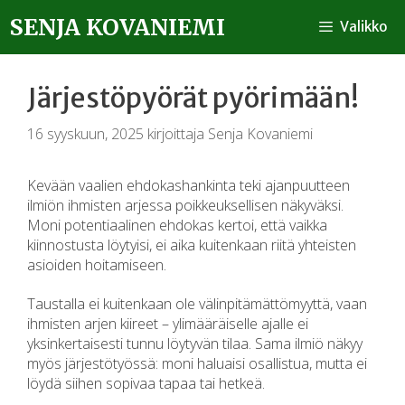
SENJA KOVANIEMI
Valikko
Järjestöpyörät pyörimään!
16 syyskuun, 2025
kirjoittaja
Senja Kovaniemi
Kevään vaalien ehdokashankinta teki ajanpuutteen
ilmiön ihmisten arjessa poikkeuksellisen näkyväksi.
Moni potentiaalinen ehdokas kertoi, että vaikka
kiinnostusta löytyisi, ei aika kuitenkaan riitä yhteisten
asioiden hoitamiseen.
Taustalla ei kuitenkaan ole välinpitämättömyyttä, vaan
ihmisten arjen kiireet – ylimääräiselle ajalle ei
yksinkertaisesti tunnu löytyvän tilaa. Sama ilmiö näkyy
myös järjestötyössä: moni haluaisi osallistua, mutta ei
löydä siihen sopivaa tapaa tai hetkeä.