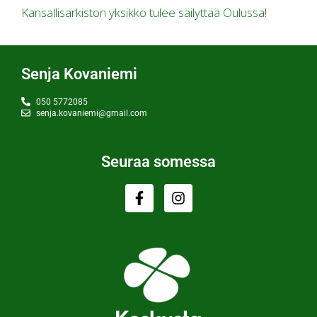
Kansallisarkiston yksikkö tulee säilyttää Oulussa!
Senja Kovaniemi
050 5772085
senja.kovaniemi@gmail.com
Seuraa somessa