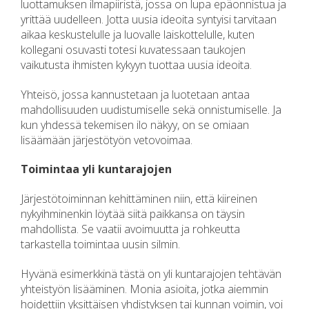
luottamuksen ilmapiiristä, jossa on lupa epäonnistua ja
yrittää uudelleen. Jotta uusia ideoita syntyisi tarvitaan
aikaa keskustelulle ja luovalle laiskottelulle, kuten
kollegani osuvasti totesi kuvatessaan taukojen
vaikutusta ihmisten kykyyn tuottaa uusia ideoita.
Yhteisö, jossa kannustetaan ja luotetaan antaa
mahdollisuuden uudistumiselle sekä onnistumiselle. Ja
kun yhdessä tekemisen ilo näkyy, on se omiaan
lisäämään järjestötyön vetovoimaa.
Toimintaa yli kuntarajojen
Järjestötoiminnan kehittäminen niin, että kiireinen
nykyihminenkin löytää siitä paikkansa on täysin
mahdollista. Se vaatii avoimuutta ja rohkeutta
tarkastella toimintaa uusin silmin.
Hyvänä esimerkkinä tästä on yli kuntarajojen tehtävän
yhteistyön lisääminen. Monia asioita, jotka aiemmin
hoidettiin yksittäisen yhdistyksen tai kunnan voimin, voi