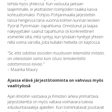
tehdä myös yhdessä. Kun vastuuta jaetaan
laajemmalle, ei yksittäisten toimijoiden taakka kasva
kohtuuttomaksi. Pohjois-Pohjanmaalla järjestettiin
tässä hengessä tänä vuonna kolmen kunnan kesken
Pyörät Pyörimään -tapahtuma. Onnistunut ja laajaa
näkyvyyttäkin saanut tapahtuma oli konkreettinen
esimerkki siitä, mitä syntyy, kun lyödään hynttyyt yhteen
niillä voima varoilla, joita kullakin hetkellä on käytössä.
”Se, että odottaa asioiden muuttuvan tekemättä mitään,
on oikeastaan sama kuin istuisi lentokentällä
odottamassa laivaa.”
– Maarika Maury
Ajassa elävä järjestötoiminta on vahvuus myös
vaalityössä
Ajan ilmiöihin vastaava ja ihmisten arkea ymmärtävä
järjestökenttä on myös valtava voimavara tulevia
eduskuntavaaleja ajatellen. Kun toimintatavat joustavat