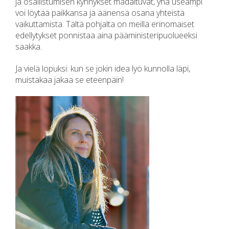
ja osallistumisen kynnykset madaltuvat, yhä useampi
voi löytää paikkansa ja äänensä osana yhteistä
vaikuttamista. Tältä pohjalta on meillä erinomaiset
edellytykset ponnistaa aina pääministeripuolueeksi
saakka.
Ja vielä lopuksi: kun se jokin idea lyö kunnolla läpi,
muistakaa jakaa se eteenpäin!