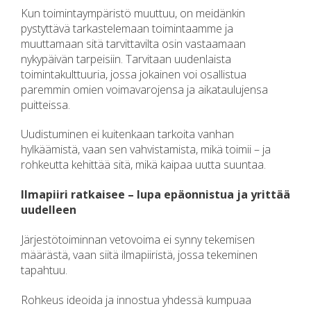
Kun toimintaympäristö muuttuu, on meidänkin
pystyttävä tarkastelemaan toimintaamme ja
muuttamaan sitä tarvittavilta osin vastaamaan
nykypäivän tarpeisiin. Tarvitaan uudenlaista
toimintakulttuuria, jossa jokainen voi osallistua
paremmin omien voimavarojensa ja aikataulujensa
puitteissa.
Uudistuminen ei kuitenkaan tarkoita vanhan
hylkäämistä, vaan sen vahvistamista, mikä toimii – ja
rohkeutta kehittää sitä, mikä kaipaa uutta suuntaa.
Ilmapiiri ratkaisee – lupa epäonnistua ja yrittää
uudelleen
Järjestötoiminnan vetovoima ei synny tekemisen
määrästä, vaan siitä ilmapiiristä, jossa tekeminen
tapahtuu.
Rohkeus ideoida ja innostua yhdessä kumpuaa