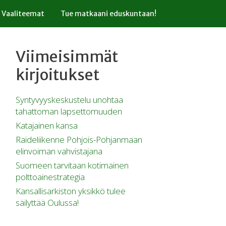
Vaaliteemat
Tue matkaani eduskuntaan!
Viimeisimmät
kirjoitukset
Syntyvyyskeskustelu unohtaa
tahattoman lapsettomuuden
Katajainen kansa
Raideliikenne Pohjois-Pohjanmaan
elinvoiman vahvistajana
Suomeen tarvitaan kotimainen
polttoainestrategia
Kansallisarkiston yksikkö tulee
säilyttää Oulussa!