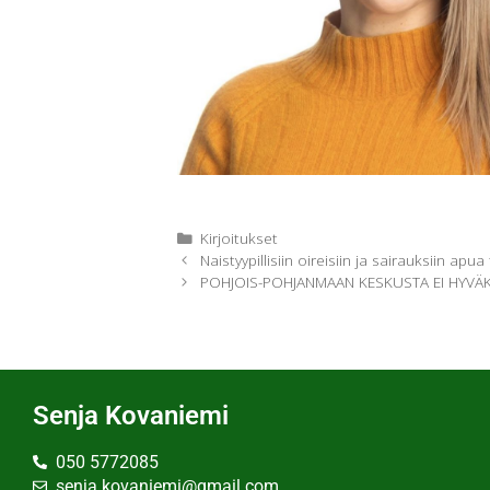
Kirjoitukset
Naistyypillisiin oireisiin ja sairauksiin apu
POHJOIS-POHJANMAAN KESKUSTA EI HYVÄK
Senja Kovaniemi
050 5772085
senja.kovaniemi@gmail.com