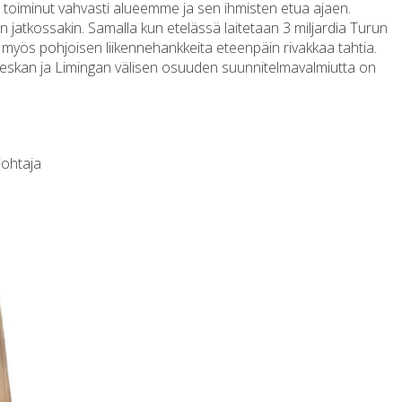
oiminut vahvasti alueemme ja sen ihmisten etua ajaen.
n jatkossakin. Samalla kun etelässä laitetaan 3 miljardia Turun
 myös pohjoisen liikennehankkeita eteenpäin rivakkaa tahtia.
ivieskan ja Limingan välisen osuuden suunnitelmavalmiutta on
ohtaja