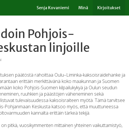
Senja Kovaniemi
Minä
Kirjoitukset
ihdoin Pohjois-
kustan linjoille
i
ituksen päätöstä rahoittaa Oulu–Liminka-kaksoisraidehanke ja
parantaan erittäin merkittävänä koko maakunnan ja Suomen
tämään koko Pohjois-Suomen kilpailukykyä ja Oulun seudun
jeneminen, ruuhkien ja päästöjen väheneminen sekä
stuvat tulevaisuudessa kaksoisraiteen myötä. Tämä tarvitsee
jois-Pohjanmaan Keskusta katsoo myös, että muuttuneessa
tovarmuuden kannalta erittäin tärkeä tekijä.
 on pitkä, vuosikymmenten mittainen yhteinen vaikuttamistyö,