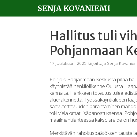
SENJA KOVANIEMI
Hallitus tuli v
Pohjanmaan Kes
17 joulukuun, 2025
kirjoittaja
Senja Kovaniem
Pohjois-Pohjanmaan Keskusta pitää hall
käynnistää henkilöliikenne Oulusta Haa
kannalta. Hankkeen toteutus tulee edis
aluerakennetta. Työssäkäyntialueen laa
saavutettavuuden parantaminen mahdolli
toki vielä omat lisäpanostuksensa. Poh
maailmantilanteessa kaksoisraide on huol
Merkittävän rahoituspäätöksen taustalla