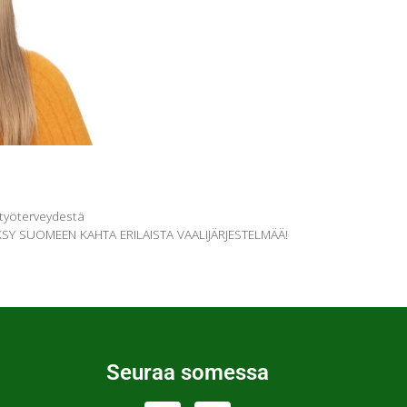
a työterveydestä
SY SUOMEEN KAHTA ERILAISTA VAALIJÄRJESTELMÄÄ!
Seuraa somessa