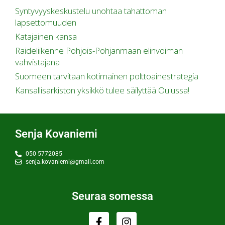
Syntyvyyskeskustelu unohtaa tahattoman
lapsettomuuden
Katajainen kansa
Raideliikenne Pohjois-Pohjanmaan elinvoiman
vahvistajana
Suomeen tarvitaan kotimainen polttoainestrategia
Kansallisarkiston yksikkö tulee säilyttää Oulussa!
Senja Kovaniemi
050 5772085
senja.kovaniemi@gmail.com
Seuraa somessa